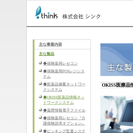
主な事業内容
主な製品
◆保険薬局レセコン
◆保険薬局POSレジシス
テム
◆医薬品備蓄ネットワー
OKISS医療
クシステム
◆OKISS医薬品情報ネッ
トワークシステム
◆薬歴情報電子ファイル
◆保険薬局レセコン『介
護保険請求オプション』
◆ピッキング監査システ